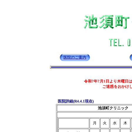
医院のご案内
令和7年7月1日より木曜日
ご迷惑をおかけ
医院詳細(R4.4.1現在)
池須町クリニック
月
火
水
木