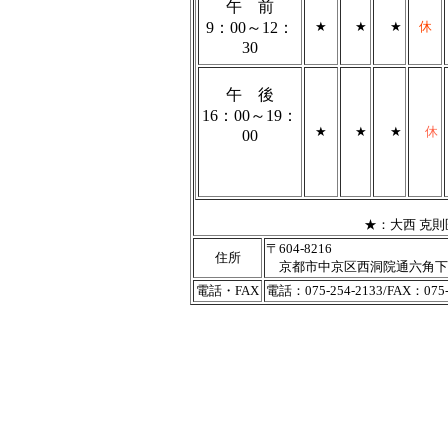
午 前
9：00～12：
★
★
★
休
30
午 後
16：00～19：
★
★
★
休
00
★：大西 克則医
〒604-8216
住所
京都市中京区西洞院通六角下る池
電話・FAX
電話：075-254-2133/FAX：075-